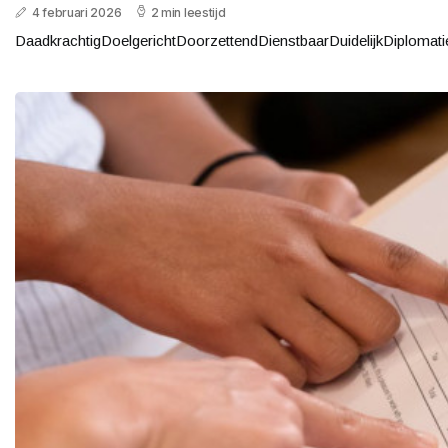
4 februari 2026
2 min leestijd
DaadkrachtigDoelgerichtDoorzettendDienstbaarDuidelijkDiploma