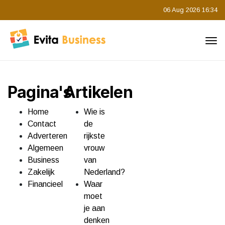
06 Aug 2026 16:34
Pagina's
Artikelen
Home
Wie is
Contact
de
Adverteren
rijkste
Algemeen
vrouw
Business
van
Zakelijk
Nederland?
Financieel
Waar
moet
je aan
denken