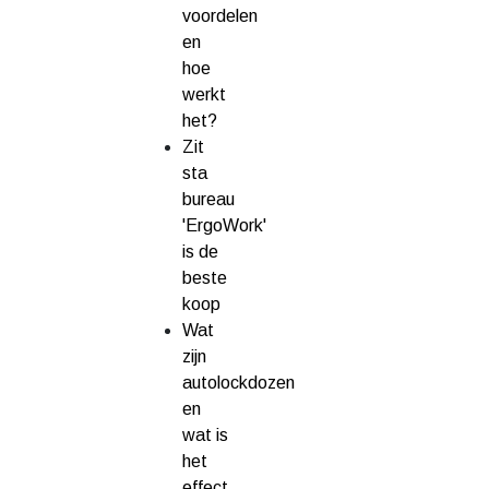
voordelen
en
hoe
werkt
het?
Zit
sta
bureau
'ErgoWork'
is de
beste
koop
Wat
zijn
autolockdozen
en
wat is
het
effect