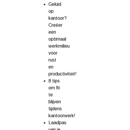
Geluid
op
kantoor?
Creëer
een
optimaal
werkmilieu
voor
rust
en
productiviteit!
8 tips
om fit
te
blijven
tijdens
kantoorwerk!
Laadpas
van je