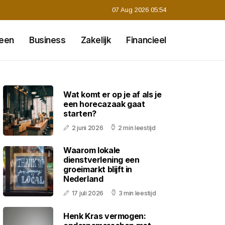
07 Aug 2026 05:54
een
Business
Zakelijk
Financieel
Wat komt er op je af als je
een horecazaak gaat
starten?
2 juni 2026
2 min leestijd
Waarom lokale
dienstverlening een
groeimarkt blijft in
Nederland
17 juli 2026
3 min leestijd
Henk Kras vermogen: