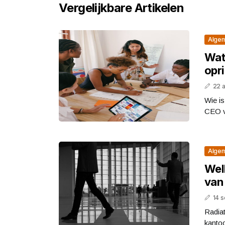
Vergelijkbare Artikelen
Alge
Wat
opr
22 
Wie is
CEO v
Alge
Wel
van
14 
Radia
kantoo