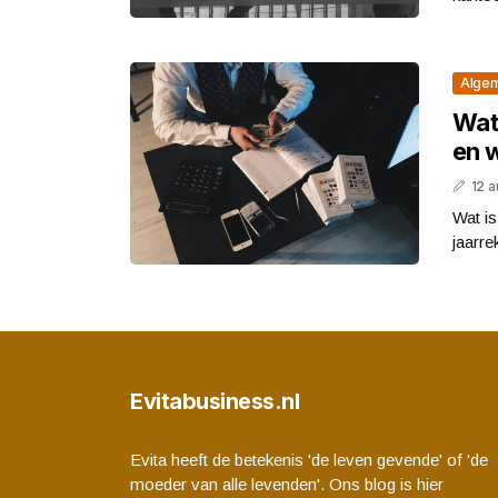
Alge
Wat
en 
12 
Wat i
jaarre
Evitabusiness.nl
Evita heeft de betekenis 'de leven gevende' of 'de
moeder van alle levenden'. Ons blog is hier