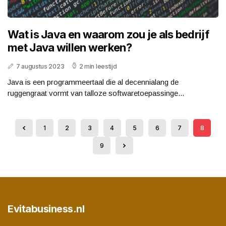
Wat is Java en waarom zou je als bedrijf
met Java willen werken?
7 augustus 2023
2 min leestijd
Java is een programmeertaal die al decennialang de
ruggengraat vormt van talloze softwaretoepassinge...
1
2
3
4
5
6
7
8
9
Evitabusiness.nl