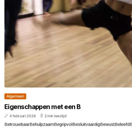
Algemeen
Eigenschappen met een B
4 februari 2026
2 min leestijd
BetrouwbaarBehulpzaamBegripvolBesluitvaardigBewustBeleef