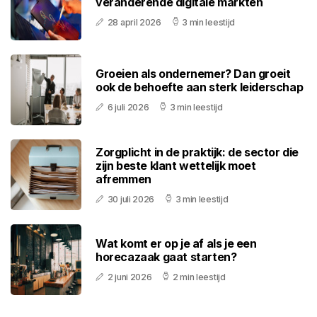
veranderende digitale markten
28 april 2026
3 min leestijd
Groeien als ondernemer? Dan groeit
ook de behoefte aan sterk leiderschap
6 juli 2026
3 min leestijd
Zorgplicht in de praktijk: de sector die
zijn beste klant wettelijk moet
afremmen
30 juli 2026
3 min leestijd
Wat komt er op je af als je een
horecazaak gaat starten?
2 juni 2026
2 min leestijd