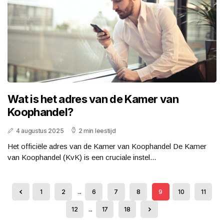
Wat is het adres van de Kamer van
Koophandel?
4 augustus 2025
2 min leestijd
Het officiële adres van de Kamer van Koophandel De Kamer
van Koophandel (KvK) is een cruciale instel...
1
2
...
6
7
8
9
10
11
12
...
17
18